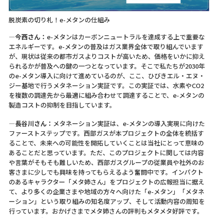
脱炭素の切り札！e-メタンの仕組み
―今西さん：
e-メタンはカーボンニュートラルを達成する上で重要な
エネルギーです。e-メタンの普及はガス業界全体で取り組んでいます
が、現状は従来の都市ガスよりコストが高いため、価格をいかに抑え
られるかが普及への鍵の一つとなっています。そこで私たちが2030年
のe-メタン導入に向けて進めているのが、ここ、ひびきエル・エヌ・
ジー基地で行うメタネーション実証です。この実証では、水素やCO2
を複数の調達先から最適に組み合わせて調達することで、e-メタンの
製造コストの抑制を目指しています。
―長谷川さん：
メタネーション実証は、e-メタンの導入実現に向けた
ファーストステップです。西部ガスが本プロジェクトの全体を統括す
ることで、未来への可能性を開拓していくことは当社にとって意味の
あることだと思っています。ただ、このプロジェクトに関しては内容
や言葉がそもそも難しいため、西部ガスグループの従業員や社外のお
客さまに少しでも興味を持ってもらえるよう奮闘中です。インパクト
のあるキャラクター「メタ姉さん」をプロジェクトの広報担当に据え
て、より多くの企業さまや地域の方々へ向けた「e-メタン」「メタネ
ーション」という取り組みの知名度アップ、そして活動内容の周知を
行っています。おかげさまでメタ姉さんの評判もメタメタ好評です。