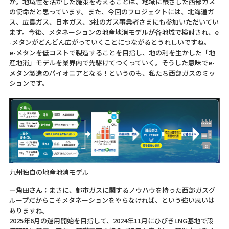
か。地域性を活かした施策を考えることは、地域に根ざした西部ガス
の使命だと思っています。また、今回のプロジェクトには、北海道ガ
ス、広島ガス、日本ガス、3社のガス事業者さまにも参加いただいてい
ます。今後、メタネーションの地産地消モデルが各地域で検討され、e
-メタンがどんどん広がっていくことにつながるとうれしいですね。
e-メタンを低コストで製造することを目指し、地の利を生かした「地
産地消」モデルを業界内で先駆けてつくっていく。そうした意味でe-
メタン製造のパイオニアとなる！というのも、私たち西部ガスのミッ
ションです。
九州独自の地産地消モデル
―角田さん：
まさに、都市ガスに関するノウハウを持った西部ガスグ
ループだからこそメタネーションをやらなければ、という強い思いは
ありますね。
2025年6月の運用開始を目指して、2024年11月にひびきLNG基地で設