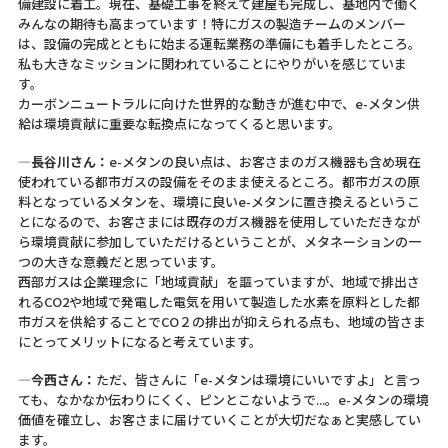
備建設に着工。現在、基礎工事を終えて建屋も完成し、基地内で働く
みんなの期待も高まっています！特にガスの製造チームのメンバー
は、設備の完成とともに始まる運転業務の準備にも着手したところ。
私も大きなミッションに関われていることにやりがいを感じていま
す。
カーボンニュートラルに向けた世界的な動きが進む中で、e-メタン供
給は環境貢献に重要な転換点になってくると思います。
―長谷川さん：
e-メタンの良い点は、お客さまのガス機器も含め現在
使われている都市ガスの設備をそのまま使えるところ。都市ガスの原
料となっているメタンを、環境に良いe-メタンに置き換えるというこ
とになるので、お客さまには既存のガス機器を使用していただきなが
ら環境貢献に参加していただけるということが、メタネーションの一
つの大きな意義だと思っています。
西部ガスは企業理念に「地域貢献」を謳っていますが、地域で排出さ
れるCO2や地域で発電した電気を用いて製造した水素を原料とした都
市ガスを供給することでCO２の排出が抑えられる点も、地域の皆さま
にとってメリットになると考えています。
―今西さん：
ただ、皆さんに「e-メタンは環境にいいですよ」と言っ
ても、なかなか伝わりにくく、ピンとこないようで...。e-メタンの環境
価値を確立し、お客さまに届けていくことが大切だなぁと実感してい
ます。