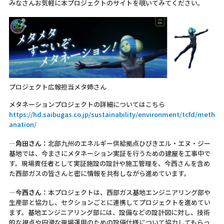
みなさんお気軽に本プロジェクトのサイトを覗いてみてください。
プロジェクト広報担当メタ姉さん
メタネーションプロジェクトの詳細についてはこちら
https://hd.saibugas.co.jp/sustainability/environment/tcfd/meth
anation/
―角田さん：
北部九州のエネルギー供給拠点ひびきエル・エヌ・ジー
基地では、今まさにメタネーション実証を行うための建屋を工事中で
す。現場責任者として実証施設の設計や施工管理を、今西さんを含め
た西部ガスの皆さんと密に情報を共有しながら進めています。
―今西さん：
本プロジェクトは、西部ガス基地エンジニアリング部や
生産部と協力し、セクションごとに連携してプロジェクトを進めてい
ます。基地エンジニアリング部には、設備などの設計図に対し、技術
的な視点や円滑な現場運用のための設備仕様について協力してもらっ