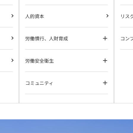
人的資本
リス
労働慣行、人財育成
コン
労働慣行
労働安全衛生
ダイバーシティ、エクイティ＆
インクルージョン（DE&I）
労働安全衛生
人財育成
コミュニティ
健康経営
地域社会への貢献
持続可能な調達の推進